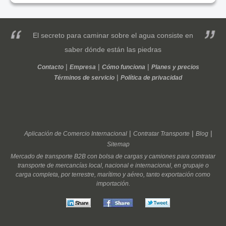
El secreto para caminar sobre el agua consiste en
saber dónde están las piedras
Contacto
Empresa
Cómo funciona
Planes y precios
Términos de servicio
Política de privacidad
Aplicación de Comercio Internacional
Contratar Transporte
Blog
Sitemap
Mercado de transporte
B2B
con
bolsa de cargas
y
camiones
para
contratar
transporte
de
mercancías
local
,
nacional
e
internacional
, en
grupaje
o
carga completa
, por
terrestre
,
marítimo
y
aéreo
, tanto
exportación
como
importación
.