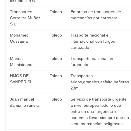
distribucion sal
Transportes
Toledo
Empresa de transportes de
Corraliza Muñoz
mercancías por carretera
S.L
Mohamed
Toledo
Trasporte nacional e
Oussama
internacional con furgón
carrozado
Marius
Toledo
Transporte nacional en
Mihaisteanu
furgoneta
HIJOS DE
Toledo
Transportes
SANPER SL
áridos,graneles,asfalto,bañeras
23m
Juan manuel
Toledo
Servicio de transporte urgente
damiano ranera
a nivel europeo todo lo que
entre en una furgoneta lo
podemos llevar siempre que no
sean mercancías peligrosas