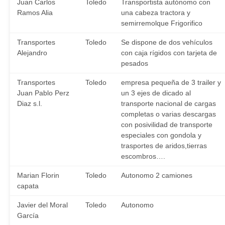
Juan Carlos
Toledo
Transportista autónomo con
Ramos Alia
una cabeza tractora y
semirremolque Frigorifico
Transportes
Toledo
Se dispone de dos vehículos
Alejandro
con caja rígidos con tarjeta de
pesados
Transportes
Toledo
empresa pequeña de 3 trailer y
Juan Pablo Perz
un 3 ejes de dicado al
Diaz s.l.
transporte nacional de cargas
completas o varias descargas
con posivilidad de transporte
especiales con gondola y
trasportes de aridos,tierras
escombros….
Marian Florin
Toledo
Autonomo 2 camiones
capata
Javier del Moral
Toledo
Autonomo
García